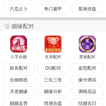
六爻占卜
奇门遁甲
星座排盘
姻缘配对
八字合婚
生肖配对
星座配对
姓名配对
QQ配对
血型配对
合婚精批
三生三世
缘分测试
月老姻缘
姻缘分析
测桃花运
婚姻走势
情感合盘
结婚吉日