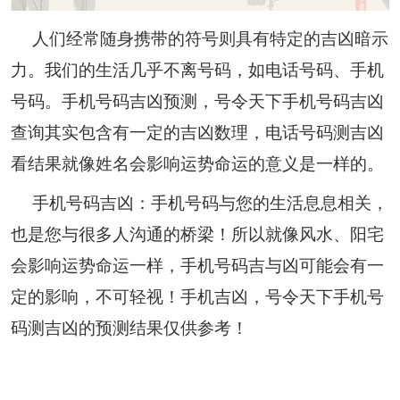
人们经常随身携带的符号则具有特定的吉凶暗示
力。我们的生活几乎不离号码，如电话号码、手机
号码。手机号码吉凶预测，号令天下手机号码吉凶
查询其实包含有一定的吉凶数理，电话号码测吉凶
看结果就像姓名会影响运势命运的意义是一样的。
手机号码吉凶：手机号码与您的生活息息相关，
也是您与很多人沟通的桥梁！所以就像风水、阳宅
会影响运势命运一样，手机号码吉与凶可能会有一
定的影响，不可轻视！手机吉凶，号令天下手机号
码测吉凶的预测结果仅供参考！