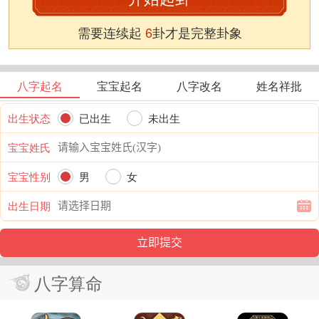
需要连续起
6
卦才是完整卦象
八字起名
宝宝起名
八字改名
姓名祥批
出生状态
已出生
未出生
宝宝姓氏
宝宝性别
男
女
出生日期
八字算命