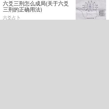
六爻三刑怎么成局(关于六爻
三刑的正确用法)
六爻占卜
六爻进退神(进退神只看动爻
还是六爻都看)
六爻占卜
六爻兄化财(兄弟爻变财爻是
什么意思)
六爻占卜
安地支六爻(六爻与十二地支
的对应关系)
六爻占卜