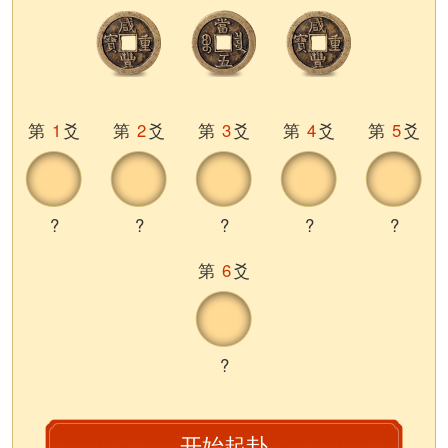
第
1
爻
第
2
爻
第
3
爻
第
4
爻
第
5
爻
?
?
?
?
?
第
6
爻
?
开始起卦