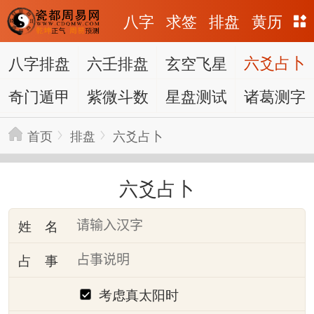
八字
求签
排盘
黄历
八字排盘
六壬排盘
玄空飞星
六爻占卜
奇门遁甲
紫微斗数
星盘测试
诸葛测字
首页
排盘
六爻占卜
六爻占卜
姓 名
占 事
考虑真太阳时