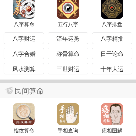
八字算命
五行八字
八字排盘
八字财运
流年运势
八字精批
八字合婚
称骨算命
日干论命
风水测算
三世财运
十年大运
民间算命
指纹算命
手相查询
痣相图解