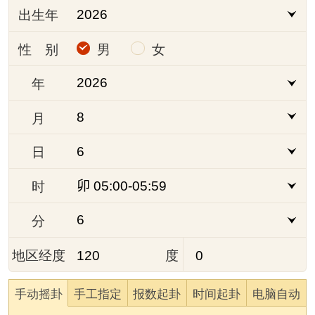
出生年
性 别
男
女
年
月
日
时
分
地区经度
度
分
手动摇卦
手工指定
报数起卦
时间起卦
电脑自动