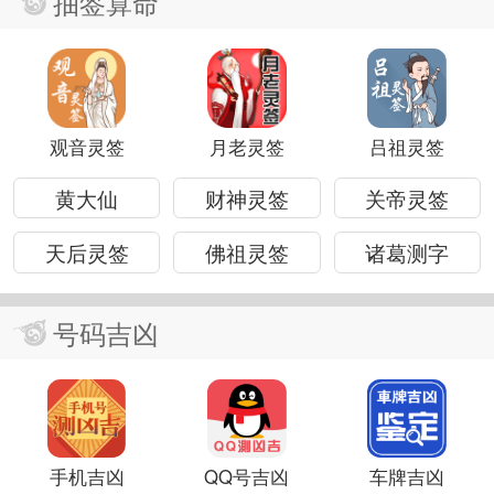
抽签算命
观音灵签
月老灵签
吕祖灵签
黄大仙
财神灵签
关帝灵签
天后灵签
佛祖灵签
诸葛测字
号码吉凶
手机吉凶
QQ号吉凶
车牌吉凶