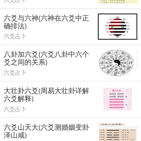
六爻与六神(六神在六爻中正
确排法)
六爻占卜
八卦加六爻(六爻八卦中六个
爻之间的关系)
六爻占卜
大壮卦六爻(周易大壮卦详解
六爻解释)
六爻占卜
六爻山天大(六爻测婚姻变卦
泽山咸)