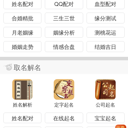
姓名配对
QQ配对
血型配对
合婚精批
三生三世
缘分测试
月老姻缘
姻缘分析
测桃花运
婚姻走势
情感合盘
结婚吉日
取名解名
姓名解析
定字起名
公司起名
姓名配对
在线起名
宝宝起名