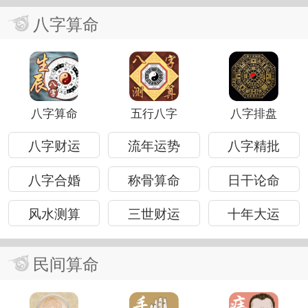
八字算命
八字算命
五行八字
八字排盘
八字财运
流年运势
八字精批
八字合婚
称骨算命
日干论命
风水测算
三世财运
十年大运
民间算命