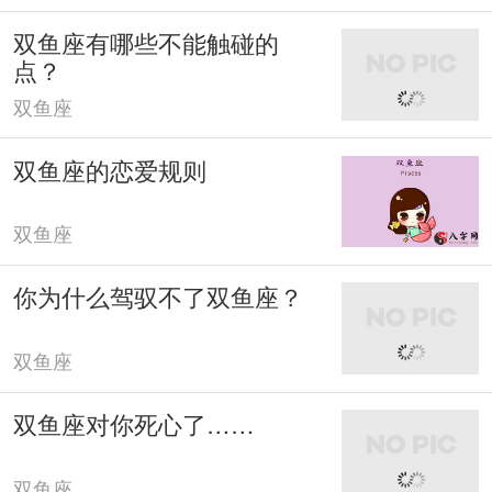
双鱼座有哪些不能触碰的
点？
双鱼座
双鱼座的恋爱规则
双鱼座
你为什么驾驭不了双鱼座？
双鱼座
双鱼座对你死心了……
双鱼座