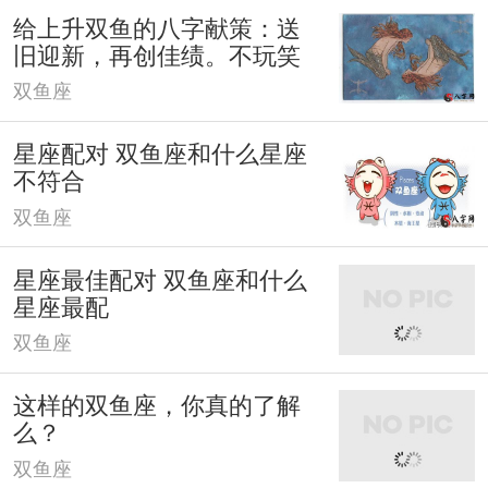
给上升双鱼的八字献策：送
旧迎新，再创佳绩。不玩笑
双鱼座
星座配对 双鱼座和什么星座
不符合
双鱼座
星座最佳配对 双鱼座和什么
星座最配
双鱼座
这样的双鱼座，你真的了解
么？
双鱼座