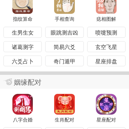
指纹算命
手相查询
痣相图解
生男生女
眼跳测吉凶
喷嚏预测
诸葛测字
简易六爻
玄空飞星
六爻占卜
奇门遁甲
星座排盘
姻缘配对
八字合婚
生肖配对
星座配对