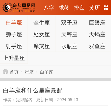
八字
求签
排盘
黄历
白羊座
金牛座
双子座
巨蟹座
狮子座
处女座
天秤座
天蝎座
射手座
摩羯座
水瓶座
双鱼座
上升星座
首页
星座
白羊座
白羊座和什么星座最配
作者：瓷都起名 · 更新日期：2024-05-13