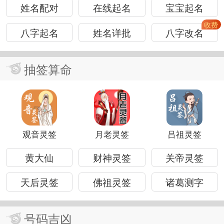
姓名配对
在线起名
宝宝起名
八字起名
姓名详批
八字改名
抽签算命
观音灵签
月老灵签
吕祖灵签
黄大仙
财神灵签
关帝灵签
天后灵签
佛祖灵签
诸葛测字
号码吉凶