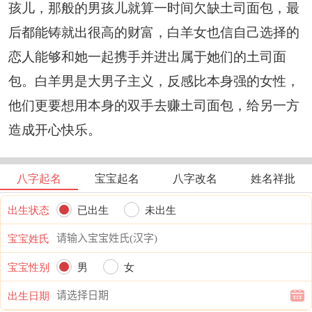
孩儿，那般的男孩儿就算一时间欠缺土司面包，最
后都能铸就出很高的财富，白羊女也信自己选择的
恋人能够和她一起携手并进出属于她们的土司面
包。白羊男是大男子主义，反感比本身强的女性，
他们更要想用本身的双手去赚土司面包，给另一方
造成开心快乐。
八字起名
宝宝起名
八字改名
姓名祥批
出生状态
已出生
未出生
宝宝姓氏
宝宝性别
男
女
出生日期