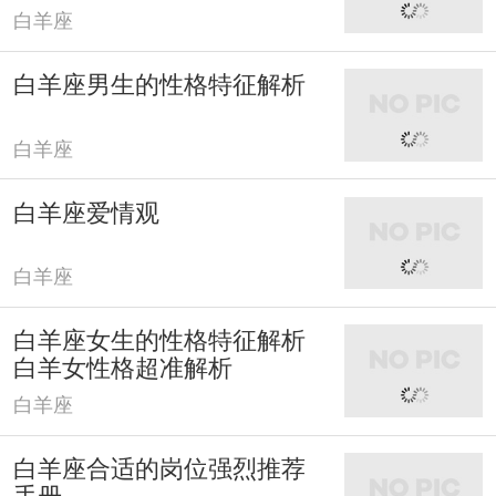
白羊座
白羊座男生的性格特征解析
白羊座
白羊座爱情观
白羊座
白羊座女生的性格特征解析
白羊女性格超准解析
白羊座
白羊座合适的岗位强烈推荐
手册