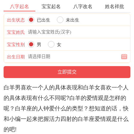
八字起名
宝宝起名
八字改名
姓名祥批
出生状态
已出生
未出生
宝宝姓氏
宝宝性别
男
女
出生日期
白羊男喜欢一个人的具体表现和白羊女喜欢一个人
的具体表现有什么不同呢?白羊的爱情观是怎样的
呢？白羊座的人钟爱什么的类型？想知道的话，快
和小编一起来把握活力四射的白羊座爱情观是什么
的吧!