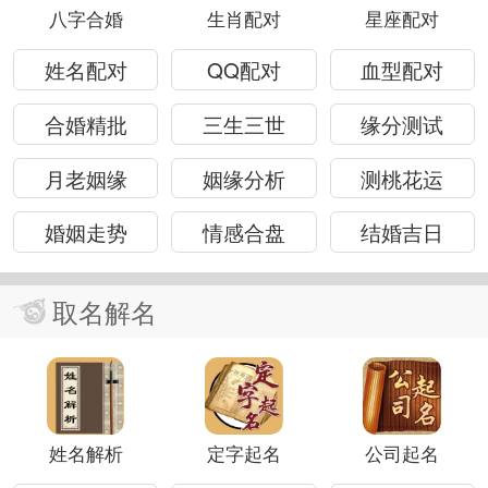
八字合婚
生肖配对
星座配对
姓名配对
QQ配对
血型配对
合婚精批
三生三世
缘分测试
月老姻缘
姻缘分析
测桃花运
婚姻走势
情感合盘
结婚吉日
取名解名
姓名解析
定字起名
公司起名