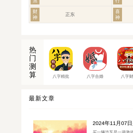
煞
行
财
喜
正东
神
神
热
门
测
算
八字精批
八字合婚
八字
最新文章
2024年11月0
买一辆汽车是一项激