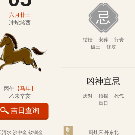
忌
六月廿三
冲蛇煞西
结婚
安葬
行丧
破土
修坟
凶神宜忌
丙午
【马年】
乙未辛亥
厌对
招摇
死气
重日
吉日查询
胎
天河水 沙中金 钗钏金
厨灶床 外东北