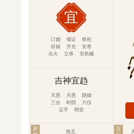
宜
订婚
领证
祭祀
祈福
开光
安香
出火
立券
安机械
搬家
乔迁
竖柱
上梁
会亲友
安床
拆卸
挂匾
牧养
吉神宜趋
教牛马
天恩
月恩
阴德
三合
时阴
六仪
玉宇
明堂
岁
五
煞北