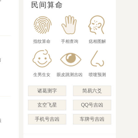
民间算命
指纹算命
手相查询
痣相图解
简
生男生女
眼皮跳测吉凶
喷嚏预测
诸葛测字
简易六爻
玄空飞星
QQ号吉凶
手机号吉凶
车牌号吉凶
顺