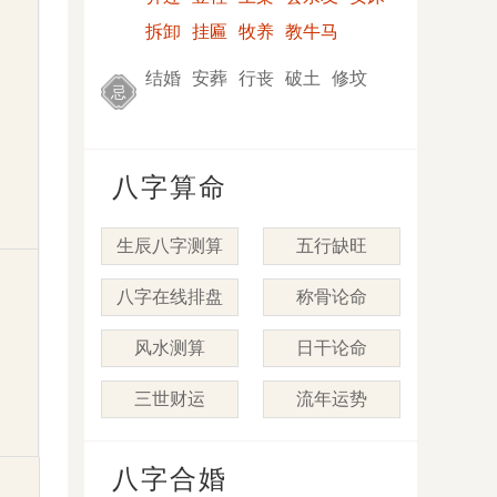
拆卸
挂匾
牧养
教牛马
结婚
安葬
行丧
破土
修坟
忌
八字算命
生辰八字测算
五行缺旺
八字在线排盘
称骨论命
风水测算
日干论命
三世财运
流年运势
八字合婚