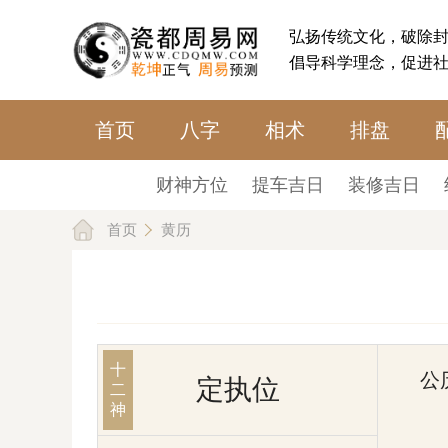
弘扬传统文化，破除
倡导科学理念，促进
首页
八字
相术
排盘
财神方位
提车吉日
装修吉日
首页
黄历
十
公
定执位
二
神