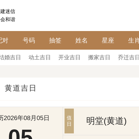
封建迷信
社会和谐
配对
号码
抽签
姓名
星座
生
结婚吉日
动土吉日
开业吉日
搬家吉日
乔迁吉
黄道吉日
历2026年08月05日
值
明堂(黄道)
日
05