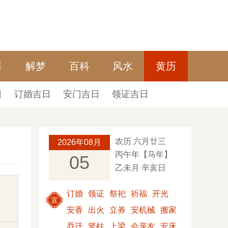
肖
解梦
百科
风水
黄历
日
订婚吉日
安门吉日
领证吉日
农历 六月廿三
2026年08月
丙午年【马年】
05
乙未月 辛亥日
订婚
领证
祭祀
祈福
开光
宜
安香
出火
立券
安机械
搬家
乔迁
竖柱
上梁
会亲友
安床