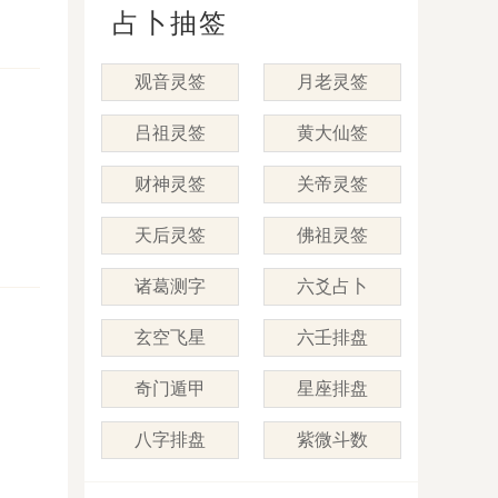
占卜抽签
观音灵签
月老灵签
吕祖灵签
黄大仙签
，
财神灵签
关帝灵签
天后灵签
佛祖灵签
诸葛测字
六爻占卜
玄空飞星
六壬排盘
奇门遁甲
星座排盘
八字排盘
紫微斗数