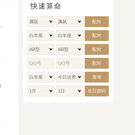
快速算命
属鼠
属鼠
配对
上
白羊座
白羊座
配对
AB型
AB型
配对
配对
白羊座
今日运势
查询
他
1月
1日
生日密码