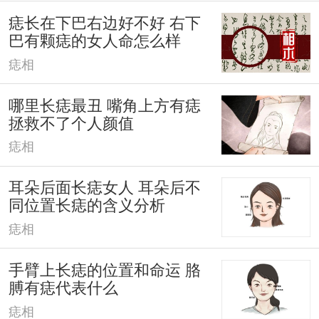
痣长在下巴右边好不好 右下
巴有颗痣的女人命怎么样
痣相
哪里长痣最丑 嘴角上方有痣
拯救不了个人颜值
痣相
耳朵后面长痣女人 耳朵后不
同位置长痣的含义分析
痣相
手臂上长痣的位置和命运 胳
膊有痣代表什么
痣相