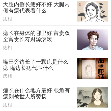
大腿内侧长痣好不好 大腿内
侧有痣代表着什么
痣相
痣长在身体的哪里好 富贵双
全富贵长寿财源滚滚
痣相
嘴巴旁边长了一颗痣是什么
痣 嘴边长痣代表什么
痣相
痣长在什么地方最好 眼角有
痣则被世人所赞扬
痣相