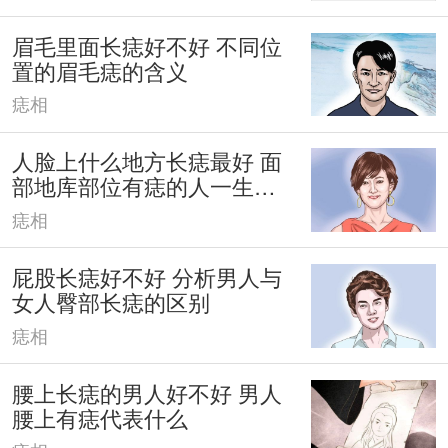
眉毛里面长痣好不好 不同位
置的眉毛痣的含义
痣相
人脸上什么地方长痣最好 面
部地库部位有痣的人一生富
有
痣相
屁股长痣好不好 分析男人与
女人臀部长痣的区别
痣相
腰上长痣的男人好不好 男人
腰上有痣代表什么