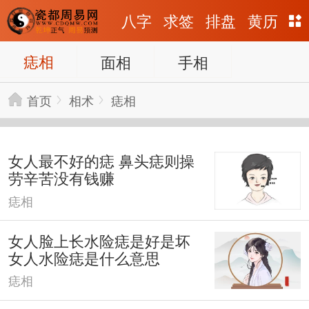
八字
求签
排盘
黄历
痣相
面相
手相
首页
相术
痣相
女人最不好的痣 鼻头痣则操
劳辛苦没有钱赚
痣相
女人脸上长水险痣是好是坏
女人水险痣是什么意思
痣相