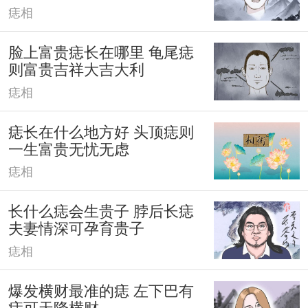
痣相
脸上富贵痣长在哪里 龟尾痣
则富贵吉祥大吉大利
痣相
痣长在什么地方好 头顶痣则
一生富贵无忧无虑
痣相
长什么痣会生贵子 脖后长痣
夫妻情深可孕育贵子
痣相
爆发横财最准的痣 左下巴有
痣可天降横财