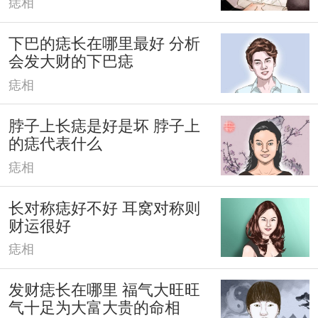
痣相
下巴的痣长在哪里最好 分析
会发大财的下巴痣
痣相
脖子上长痣是好是坏 脖子上
的痣代表什么
痣相
长对称痣好不好 耳窝对称则
财运很好
痣相
发财痣长在哪里 福气大旺旺
气十足为大富大贵的命相