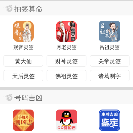
抽签算命
观音灵签
月老灵签
吕祖灵签
黄大仙
财神灵签
关帝灵签
天后灵签
佛祖灵签
诸葛测字
号码吉凶