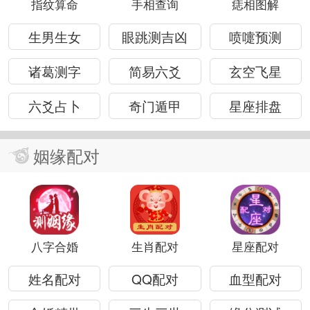
指纹算命
手相查询
痣相图解
生男生女
眼跳测吉凶
喷嚏预测
诸葛测字
简易六爻
玄空飞星
六爻占卜
奇门遁甲
星座排盘
姻缘配对
八字合婚
生肖配对
星座配对
姓名配对
QQ配对
血型配对