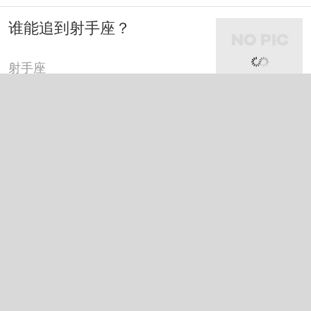
谁能追到射手座？
射手座
射手座碰到射手座
射手座
射手座是一个需要放养的星
座！
射手座
射手座的性格真是有点极端
啊
射手座