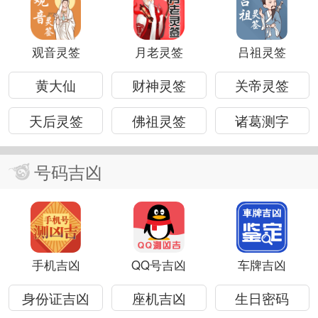
观音灵签
月老灵签
吕祖灵签
黄大仙
财神灵签
关帝灵签
天后灵签
佛祖灵签
诸葛测字
号码吉凶
手机吉凶
QQ号吉凶
车牌吉凶
身份证吉凶
座机吉凶
生日密码