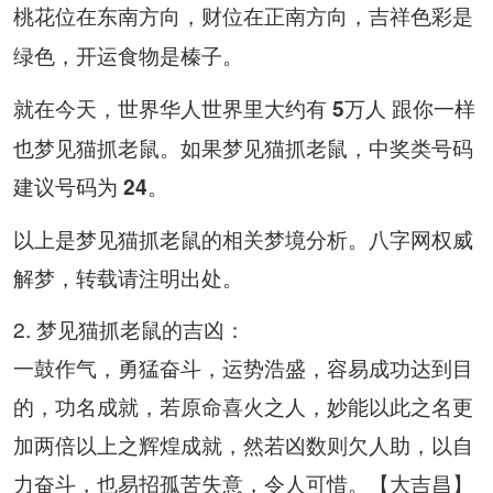
桃花位在
，财位在
，吉祥色彩是
东南方向
正南方向
，开运食物是
。
绿色
榛子
就在今天，世界华人世界里大约有
跟你一样
5万人
也梦见猫抓老鼠。如果梦见猫抓老鼠，中奖类号码
建议号码为
。
24
以上是梦见猫抓老鼠的相关梦境分析。八字网权威
解梦，转载请注明出处。
2. 梦见猫抓老鼠的吉凶：
一鼓作气，勇猛奋斗，运势浩盛，容易成功达到目
的，功名成就，若原命喜火之人，妙能以此之名更
加两倍以上之辉煌成就，然若凶数则欠人助，以自
力奋斗，也易招孤苦失意，令人可惜。【大吉昌】