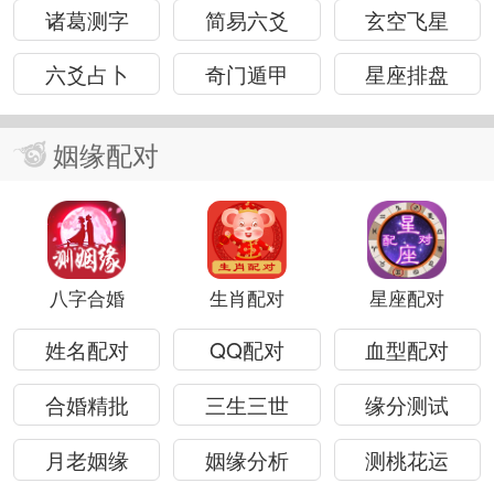
诸葛测字
简易六爻
玄空飞星
六爻占卜
奇门遁甲
星座排盘
姻缘配对
八字合婚
生肖配对
星座配对
姓名配对
QQ配对
血型配对
合婚精批
三生三世
缘分测试
月老姻缘
姻缘分析
测桃花运