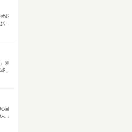
些就必
包括他
了，如
象那你
的心里
的人却