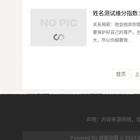
姓名测试缘分指数
关系揭密：他会抛弃你
要保护好自己的尊严。
大，所以你越要做...
首页
上
声明：内容来源网络，如有
Powered By 瓷都测算 © 202