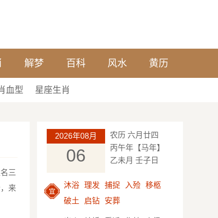
肖
解梦
百科
风水
黄历
肖血型
星座生肖
农历 六月廿四
2026年08月
丙午年【马年】
06
乙未月 壬子日
姓名三
沐浴
理发
捕捉
入殓
移柩
论，来
宜
破土
启钻
安葬