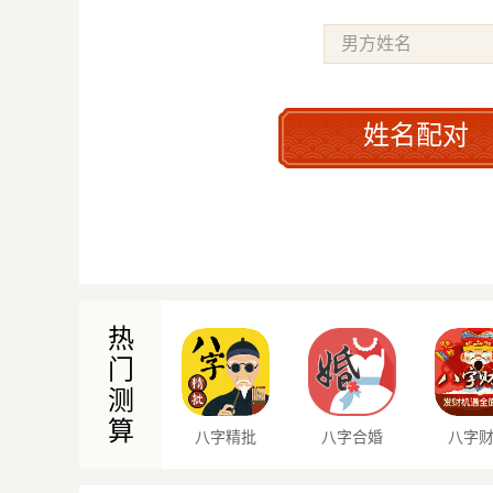
姓名配对
热
门
测
算
八字精批
八字合婚
八字