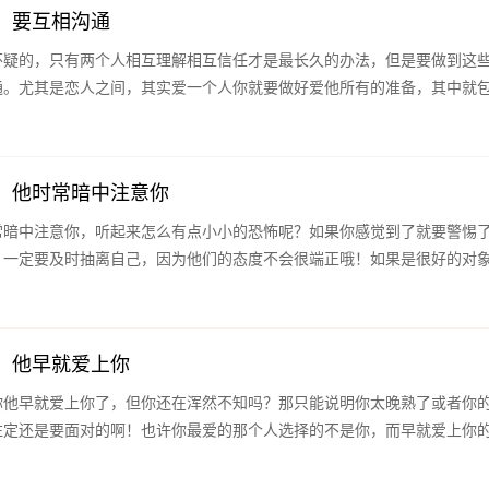
：要互相沟通
怀疑的，只有两个人相互理解相互信任才是最长久的办法，但是要做到这
通。尤其是恋人之间，其实爱一个人你就要做好爱他所有的准备，其中就
：他时常暗中注意你
常暗中注意你，听起来怎么有点小小的恐怖呢？如果你感觉到了就要警惕
，一定要及时抽离自己，因为他们的态度不会很端正哦！如果是很好的对
：他早就爱上你
你他早就爱上你了，但你还在浑然不知吗？那只能说明你太晚熟了或者你
注定还是要面对的啊！也许你最爱的那个人选择的不是你，而早就爱上你