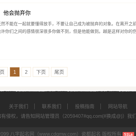
：他会抛弃你
既然不能在一起就要懂得放手，不要让自己成为被抛弃的对象。在离开之
也许你们之间的感情很深很多你做不到，但是他能做到。越是这样对你的
页
1
2
下页
尾页
关于我们
联系我们
投稿指南
网站导航
侵权，请告知网站管理员（2059407#qq.com(#换成@)）
4-2099 八字起名网（www.cdqmw.com）
瓷都起名
版权所有
51La