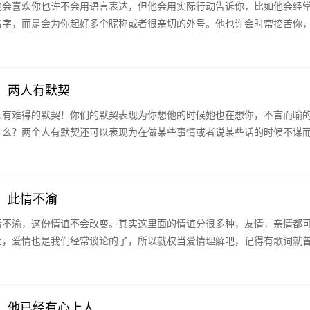
他会喜欢你也许不会用语言表达，但他会用实际行动告诉你，比如他会经
名字，而是会为你起好多个昵称或者很亲切的外号。他也许会时常挖苦你
：两人有默契
人有难得的默契！你们的默契表现为你想他的时候她也在想你，不言而喻
什么？两个人有默契还可以表现为在做某些事情或者说某些话的时候不谋
：此情不渝
情不渝，这份情谊不会改变。其实这里面的情谊分很多种，友情，亲情都
上，爱情也是我们经常谈论的了，所以就权当爱情理解吧，记得有歌词就
：他已经有心上人