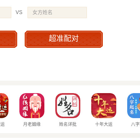
VS
超准配对
财运
月老姻缘
姓名详批
十年大运
八字