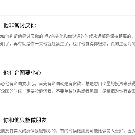
：他非常讨厌你
如何判断他是讨厌你的 呢?首先他和你说话的时候永远都是保持距离的
最明了，再有就是你一来他就赶紧走了，也许他觉得你很烦，真的连面对
：他有企图要小心
小心他有企图要小心，首先有企图就是有贪欲，总是想用少量的投资来获
有企图的时候一定要冷静沉着，不要单独联系或者见面，尽量把对你有企
：你和他只能做朋友
做朋友其实人的感情是很微妙的，有的时候做朋友可能比做恋人更好，因