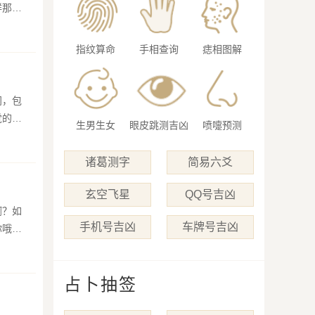
鲜那他
指纹算命
手相查询
痣相图解
间，包
觉的很
生男生女
眼皮跳测吉凶
喷嚏预测
诸葛测字
简易六爻
玄空飞星
QQ号吉凶
啊？如
手机号吉凶
车牌号吉凶
你哦！
占卜抽签