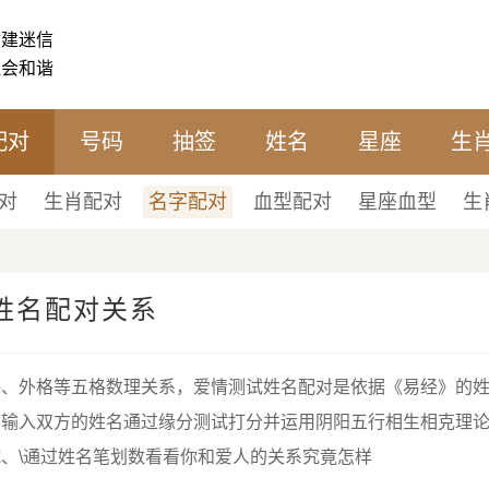
封建迷信
社会和谐
配对
号码
抽签
姓名
星座
生
对
生肖配对
名字配对
血型配对
星座血型
生
姓名配对关系
格、外格等五格数理关系，爱情测试姓名配对是依据《易经》的
，输入双方的姓名通过缘分测试打分并运用阴阳五行相生相克理
、\通过姓名笔划数看看你和爱人的关系究竟怎样