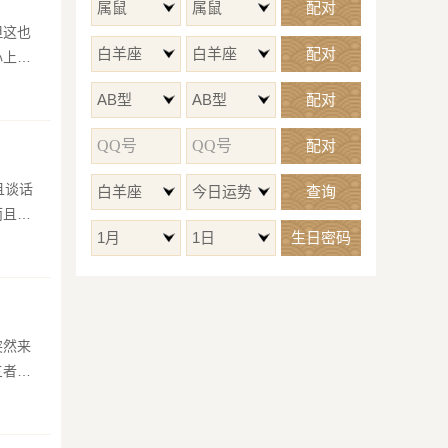
属鼠
属鼠
配对
但这也
白羊座
白羊座
配对
心上人
AB型
AB型
配对
配对
且谈话
白羊座
今日运势
查询
而且双
1月
1日
生日密码
突然来
三者。