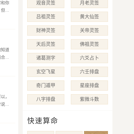
常和你
观音灵签
月老灵签
，但是
吕祖灵签
黄大仙签
财神灵签
关帝灵签
天后灵签
佛祖灵签
的知道
而合，
诸葛测字
六爻占卜
玄空飞星
六壬排盘
奇门遁甲
星座排盘
可以，
八字排盘
紫微斗数
曾说
快速算命