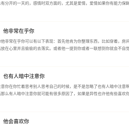
总有分开的一天的，感情时双方面的，尤其是爱情，爱情如果你有能力保
：他非常在乎你
你他非常在乎你可以有以下表现：首先他肯为你整理东西，比如穿着，房
话放在心里并且偷偷的去落实。或者他一提到你或者一联想到你就会不自
：也有人暗中注意你
注意你在你忙着思考别人思考自己的时候，是不是忽略了也有人暗中注意
话那么有人暗中注意你就可能有很多原因了，如果是异性也许他有些喜欢
：他会喜欢你