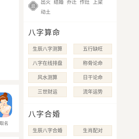
出火
结婚
乔迁
作灶
上梁
忌
动土
八字算命
生辰八字测算
五行缺旺
八字在线排盘
称骨论命
风水测算
日干论命
三世财运
流年运势
八字合婚
取名
生辰八字合婚
生肖配对