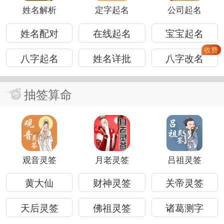
姓名解析
定字起名
公司起名
姓名配对
在线起名
宝宝起名
八字起名
姓名详批
八字改名
抽签算命
观音灵签
月老灵签
吕祖灵签
黄大仙
财神灵签
关帝灵签
天后灵签
佛祖灵签
诸葛测字