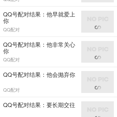
QQ号配对结果：他早就爱上
你
QQ配对
QQ号配对结果：他非常关心
你
QQ配对
QQ号配对结果：他会抛弃你
QQ配对
QQ号配对结果：要长期交往