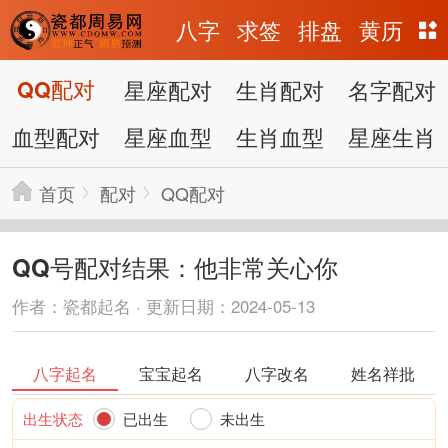
八字
求签
排盘
黄历
QQ配对
星座配对
生肖配对
名字配对
血型配对
星座血型
生肖血型
星座生肖
首页
配对
QQ配对
QQ号配对结果：他非常关心你
作者：瓷都起名 · 更新日期：2024-05-13
八字起名
宝宝起名
八字改名
姓名祥批
出生状态
已出生
未出生