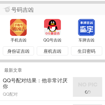
号码吉凶
手机吉凶
QQ号吉凶
车牌吉凶
身份证吉凶
座机吉凶
生日密码
最新文章
QQ号配对结果：他非常讨厌
你
QQ配对