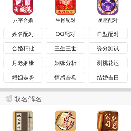
八字合婚
生肖配对
星座配对
姓名配对
QQ配对
血型配对
合婚精批
三生三世
缘分测试
月老姻缘
姻缘分析
测桃花运
婚姻走势
情感合盘
结婚吉日
取名解名