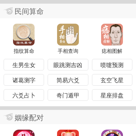
民间算命
指纹算命
手相查询
痣相图解
生男生女
眼跳测吉凶
喷嚏预测
诸葛测字
简易六爻
玄空飞星
六爻占卜
奇门遁甲
星座排盘
姻缘配对