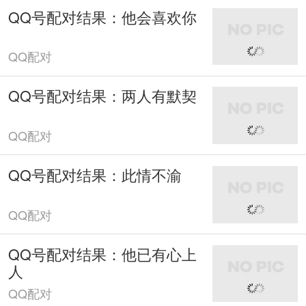
QQ号配对结果：他会喜欢你
QQ配对
QQ号配对结果：两人有默契
QQ配对
QQ号配对结果：此情不渝
QQ配对
QQ号配对结果：他已有心上
人
QQ配对