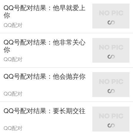
QQ号配对结果：他早就爱上
你
QQ配对
QQ号配对结果：他非常关心
你
QQ配对
QQ号配对结果：他会抛弃你
QQ配对
QQ号配对结果：要长期交往
QQ配对