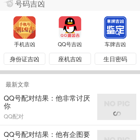
号码吉凶
手机吉凶
QQ号吉凶
车牌吉凶
身份证吉凶
座机吉凶
生日密码
最新文章
QQ号配对结果：他非常讨厌
你
QQ配对
QQ号配对结果：他有企图要