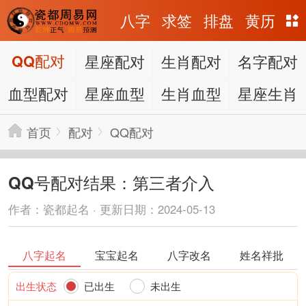
八字
求签
排盘
黄历
QQ配对
星座配对
生肖配对
名字配对
血型配对
星座血型
生肖血型
星座生肖
首页
配对
QQ配对
QQ号配对结果：第三者介入
作者：瓷都起名 · 更新日期：2024-05-13
八字起名
宝宝起名
八字改名
姓名祥批
出生状态
已出生
未出生