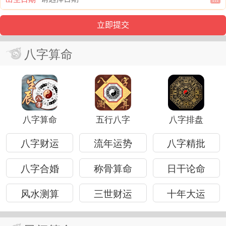
八字算命
八字算命
五行八字
八字排盘
八字财运
流年运势
八字精批
八字合婚
称骨算命
日干论命
风水测算
三世财运
十年大运