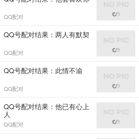
QQ配对
QQ号配对结果：两人有默契
QQ配对
QQ号配对结果：此情不渝
QQ配对
QQ号配对结果：他已有心上
人
QQ配对