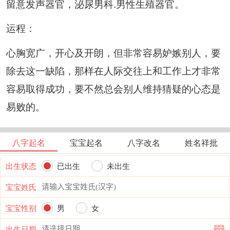
留意发声器官，泌尿男科.男性生殖器官。
运程：
心胸宽广，开心及开朗，但非常容易妒嫉别人，要
除去这一缺陷，那样在人际交往上和工作上才非常
容易取得成功，要不然总会别人维持猜疑的心态是
易败的。
八字起名
宝宝起名
八字改名
姓名祥批
出生状态
已出生
未出生
宝宝姓氏
宝宝性别
男
女
出生日期