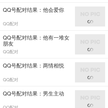
QQ号配对结果：他会爱你
QQ配对
QQ号配对结果：他有一堆女
朋友
QQ配对
QQ号配对结果：两情相悦
QQ配对
QQ号配对结果：男生主动
QQ配对