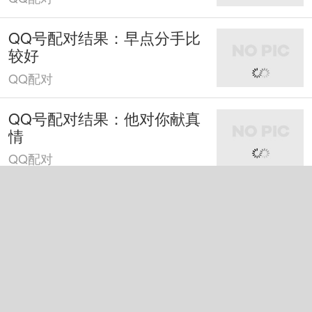
QQ号配对结果：早点分手比
较好
QQ配对
QQ号配对结果：他对你献真
情
QQ配对
QQ号配对结果：女方主动
QQ配对
QQ号配对结果：女方单恋